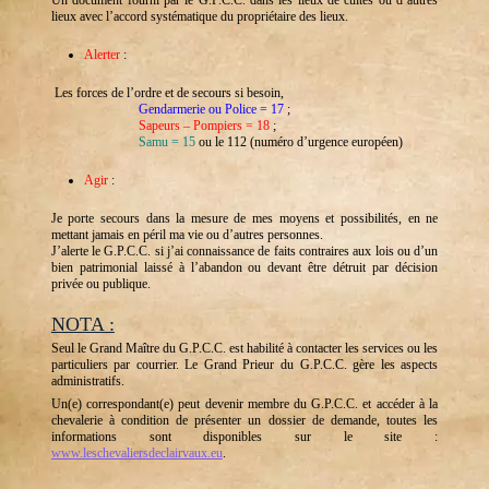
Un document fourni par le G.P.C.C. dans les lieux de cultes ou d’autres
lieux avec l’accord systématique du propriétaire des lieux.
Alerter
:
Les forces de l’ordre et de secours si besoin,
Gendarmerie ou Police = 17
;
Sapeurs – Pompiers = 18
;
Samu = 15
ou le 112 (numéro d’urgence européen)
Agir
:
Je porte secours dans la mesure de mes moyens et possibilités, en ne
mettant jamais en péril ma vie ou d’autres personnes.
J’alerte le G.P.C.C. si j’ai connaissance de faits contraires aux lois ou d’un
bien patrimonial laissé à l’abandon ou devant être détruit par décision
privée ou publique.
NOTA :
Seul le Grand Maître du G.P.C.C. est habilité à contacter les services ou les
particuliers par courrier. Le Grand Prieur du G.P.C.C. gère les aspects
administratifs.
Un(e) correspondant(e) peut devenir membre du G.P.C.C. et accéder à la
chevalerie à condition de présenter un dossier de demande, toutes les
informations sont disponibles sur le site :
www.leschevaliersdeclairvaux.eu
.