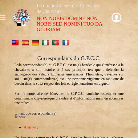
Le Grand-Prieuré des Chevaliers
de Clairvaux
NON NOBIS DOMINE NON
NOBIS SED NOMINI TUO DA
GLORIAM
Correspondants du G.P.C.C.
Le/la correspondant(e) du G.P.C.C. est un(e) bénévole qui s’intéresse à la
chevalerie, à son histoire et à ses principes tels que : défendre la
sauvegarde des valeurs humaines universelles, l’honnêteté, travaillez sur
soi… un(e) correspondant(e) est une personne vigilante en tant que de
besoin dans le strict respect des lois et réglementations en vigueur.
Par l’intermédiaire de bénévoles le G.P.C.C. souhaite rassembler une
communauté chevaleresque d’alertes et d’informations mais en aucun cas
une milice.
En tant que correspondant(e) :
Je peux :
Afficher
: