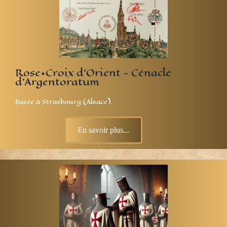
Rose+Croix d'Orient - Cénacle
d'Argentoratum
Basée à
Strasbourg (Alsace).
En savoir plus...