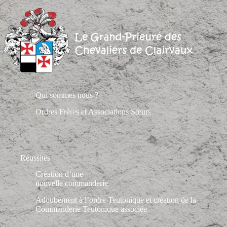
Qui sommes nous ?
Ordres Frères et Associations Sœurs
Réussites
Création d’une
nouvelle commanderie
Adoubement à l’ordre Teutonique et création de la
Commanderie Teutonique associée