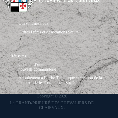
Qui sommes nous ?
Ordres Frères et Associations Sœurs
Réussites
Création d’une
nouvelle commanderie
Adoubement à l’ordre Teutonique et création de la
Commanderie Teutonique associée
Copyright © 2026
Le GRAND-PRIEURÉ DES CHEVALIERS DE
CLAIRVAUX.