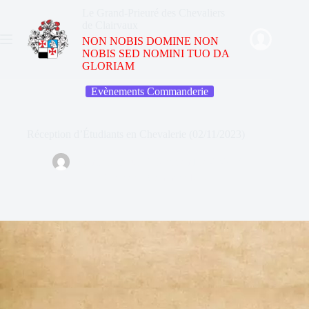
Le Grand-Prieuré des Chevaliers
de Clairvaux
NON NOBIS DOMINE NON
NOBIS SED NOMINI TUO DA
GLORIAM
Evènements Commanderie
Réception d’Étudiants en Chevalerie (02/11/2023)
Administrateur
3 novembre 2024
Evènements Commanderie